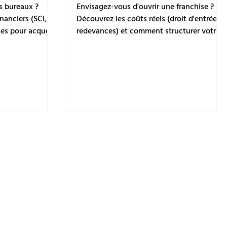
26 ?
sans faille
es bureaux ?
Envisagez-vous d'ouvrir une franchise ?
nanciers (SCI,
Découvrez les coûts réels (droit d'entrée,
ces pour acquérir
redevances) et comment structurer votre
oute sécurité.
financement de franchise pour obtenir
l'accord des banques avec Financetaboite.