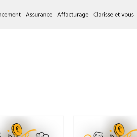
ncement
Assurance
Affacturage
Clarisse et vous
cturage
Assurance
Général