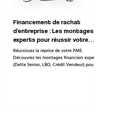
Financement de rachat
d'entreprise : Les montages
experts pour réussir votre
reprise
Réussissez la reprise de votre PME.
Découvrez les montages financiers experts
(Dette Senior, LBO, Crédit Vendeur) pour
structurer le financement de votre rachat
avec Financetaboite.