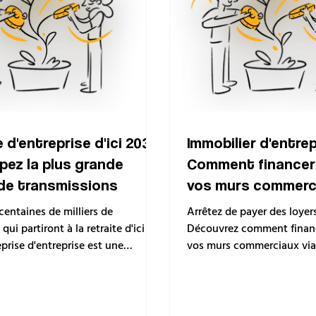
 d'entreprise d'ici 2030
Immobilier d'entrep
ipez la plus grande
Comment financer 
de transmissions
vos murs commerc
centaines de milliers de
Arrêtez de payer des loyer
qui partiront à la retraite d'ici
Découvrez comment financ
eprise d'entreprise est une
vos murs commerciaux via 
té en or. Découvrez comment
professionnel ou un crédit
e rachat.