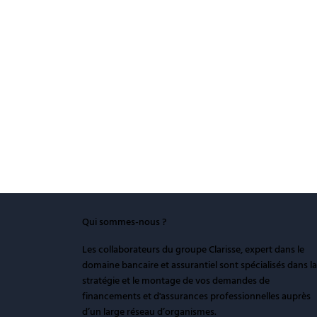
Qui sommes-nous ?
Les collaborateurs du groupe Clarisse, expert dans le
domaine bancaire et assurantiel sont spécialisés dans la
stratégie et le montage de vos demandes de
financements et d'assurances professionnelles auprès
d’un large réseau d’organismes.