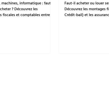
ments ?
commerciaux en 20
 machines, informatique : faut-il
Faut-il acheter ou louer s
acheter ? Découvrez les
Découvrez les montages fi
s fiscales et comptables entre le
Crédit-bail) et les assuran
l (leasing) et le prêt bancaire
vos murs commerciaux en t