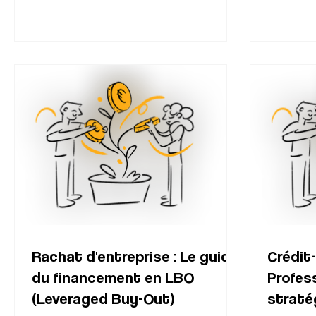
résume pas à signer un chèque et un acte
de cession. C'est une architecture
complexe où le moindre déséquilibre
financier ou assurantiel peut faire vaciller la
nouvelle structure. Pour sécuriser votr
Rachat d'entreprise : Le guide
Crédit-
du financement en LBO
Profess
(Leveraged Buy-Out)
straté