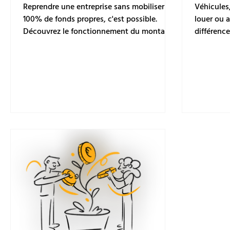
équipe
Reprendre une entreprise sans mobiliser
Véhicules,
100% de fonds propres, c'est possible.
louer ou 
Découvrez le fonctionnement du montage
différence
LBO (création de holding, dette senior,
crédit-bai
effet de levier).
classique.