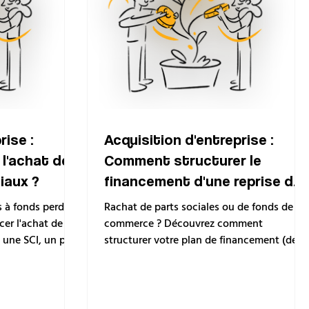
rise :
Acquisition d'entreprise :
l'achat de
Comment structurer le
iaux ?
financement d'une reprise de
PME ?
s à fonds perdus.
Rachat de parts sociales ou de fonds de
er l'achat de
commerce ? Découvrez comment
une SCI, un prêt
structurer votre plan de financement (dett
-bail immobilier.
senior, crédit vendeur, Bpifrance) pour
reprendre une entreprise.