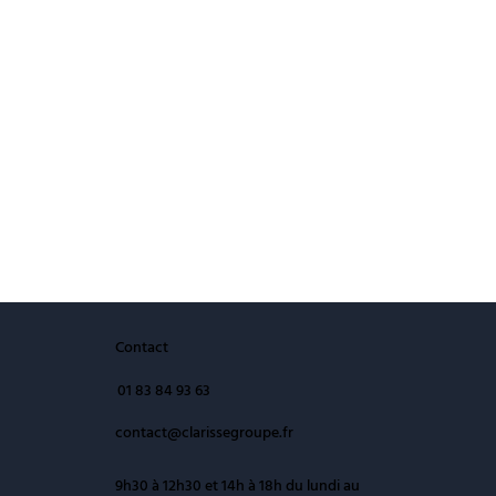
Contact
01 83 84 93 63
contact@clarissegroupe.fr
9h30 à 12h30 et 14h à 18h du lundi au