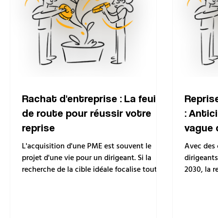
Rachat d'entreprise : La feuille
Reprise
de route pour réussir votre
: Antic
reprise
vague 
L'acquisition d'une PME est souvent le
Avec des 
projet d'une vie pour un dirigeant. Si la
dirigeants 
recherche de la cible idéale focalise toute
2030, la r
l'attention dans les premiers mois, la
opportuni
véritable épreuve commence lors de la
financer c
structuration de l'opération du rachat
d'entreprise. Une reprise réussie ne se