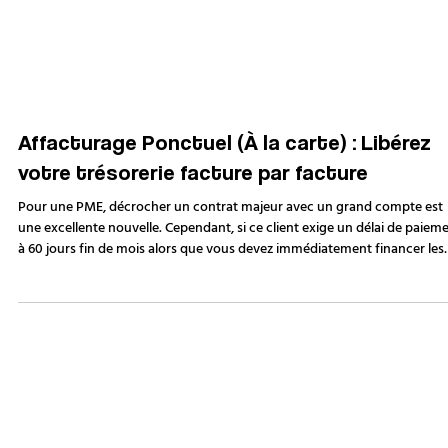
Affacturage Ponctuel (À la carte) : Libérez
votre trésorerie facture par facture
Pour une PME, décrocher un contrat majeur avec un grand compte est
une excellente nouvelle. Cependant, si ce client exige un délai de paiem
à 60 jours fin de mois alors que vous devez immédiatement financer les
matières premières ou les salaires pour exécuter la commande, le rêve
peut vite se transformer en gouffre de trésorerie. L'affacturage
traditionnel vous obligerait à céder l'intégralité de votre portefeuille clie