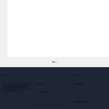
Contact
Qui sommes-nous ?
Informations
Mentions légales
01 83 84 93 63
Les collaborateurs du groupe Clarisse, expert dans le
domaine bancaire et assurantiel sont spécialisés dans
la stratégie et le montage de vos demandes de
financements et d'assurances professionnelles auprès
d’un large réseau d’organismes.
contact@clarissegroupe.fr
Données personnelles
9h30 à 12h30 et 14h à 18h du lundi au vendredi