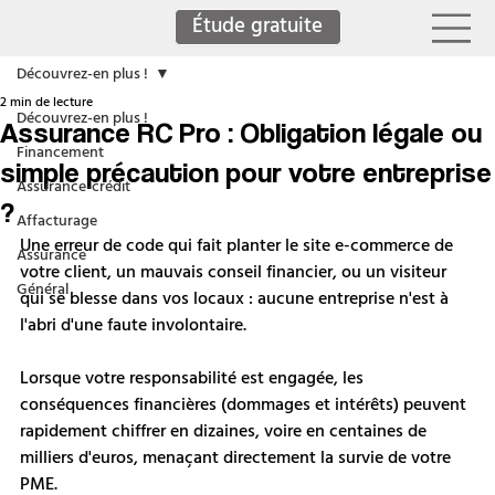
Étude gratuite
Découvrez-en plus !
2 min de lecture
Découvrez-en plus !
Assurance RC Pro : Obligation légale ou
Financement
simple précaution pour votre entreprise
Assurance-crédit
?
Affacturage
Une erreur de code qui fait planter le site e-commerce de 
Assurance
votre client, un mauvais conseil financier, ou un visiteur 
Général
qui se blesse dans vos locaux : aucune entreprise n'est à 
l'abri d'une faute involontaire.
Lorsque votre responsabilité est engagée, les 
conséquences financières (dommages et intérêts) peuvent 
rapidement chiffrer en dizaines, voire en centaines de 
milliers d'euros, menaçant directement la survie de votre 
PME. 